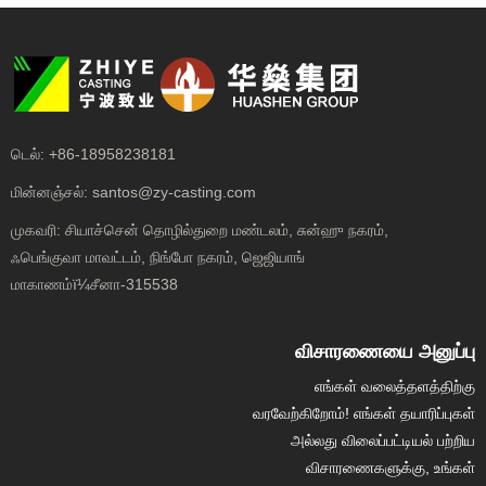
டெல்:
+86-18958238181
மின்னஞ்சல்:
santos@zy-casting.com
முகவரி:
சியாச்சென் தொழில்துறை மண்டலம், சுன்ஹு நகரம்,
ஃபெங்குவா மாவட்டம், நிங்போ நகரம், ஜெஜியாங்
மாகாணம்ï¼சீனா-315538
விசாரணையை அனுப்பு
எங்கள் வலைத்தளத்திற்கு
வரவேற்கிறோம்! எங்கள் தயாரிப்புகள்
அல்லது விலைப்பட்டியல் பற்றிய
விசாரணைகளுக்கு, உங்கள்