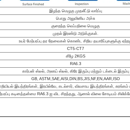
இழந்த மெழுகு முதலீட்டு வார்ப்பு
பொது அலுமினிய அச்சு
குறைந்த வெப்பநிலை மெழுகு
முதல் இரண்டு அடுக்குகள்.
உயர் மேற்பரப்பு தர தேவைகள் கொண்ட சிறிய தயாரிப்புகளுக்கு ஏற்ற
CT5-CT7
கீழே 2KGS
RA6.3
கார்பன் ஸ்டீல், அலாய் ஸ்டீல், கிரே இரும்பு மற்றும் டக்டைல் ​​இரும்பு
GB, ASTM,SAE,AISI,DIN,BS,JIS,NF,EN,AAR,ISO
ியல் இயந்திரங்கள், இரயில்வே, கடல்சார், விவசாய இயந்திரங்கள், சுரங்கம் 
, மேற்பரப்பு கடினத்தன்மை RA6.3 ஐ விட சிறந்தது, ஆனால் விலை சோடியம் சிலிக