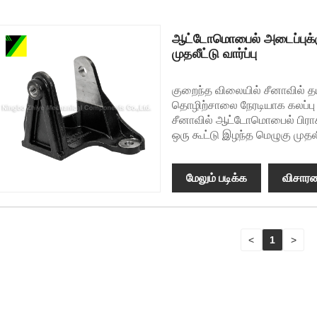
ஆட்டோமொபைல் அடைப்புக்கு
முதலீட்டு வார்ப்பு
குறைந்த விலையில் சீனாவில் த
தொழிற்சாலை நேரடியாக கலப்பு லா
சீனாவில் ஆட்டோமொபைல் பிராக்
ஒரு கூட்டு இழந்த மெழுகு முதலீட
மேலும் படிக்க
விசார
<
1
>