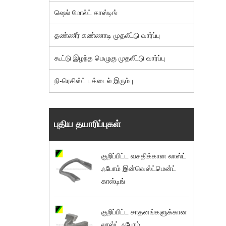
ஷெல் மோல்ட் காஸ்டிங்
தண்ணீர் கண்ணாடி முதலீட்டு வார்ப்பு
கூட்டு இழந்த மெழுகு முதலீட்டு வார்ப்பு
நி-ரெசிஸ்ட் டக்டைல் ​​இரும்பு
புதிய தயாரிப்புகள்
குறிப்பிட்ட வசதிக்கான லாஸ்ட்
ஃபோம் இன்வெஸ்ட்மென்ட்
காஸ்டிங்
குறிப்பிட்ட சாதனங்களுக்கான
லாஸ்ட் ஃபோம்