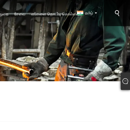
தமிழ்
 துறை
சேவை
எங்களை தொடர்பு கொள்ளவும்