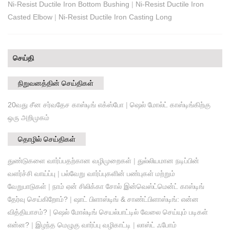
Ni-Resist Ductile Iron Bottom Bushing
|
Ni-Resist Ductile Iron
Casted Elbow
|
Ni-Resist Ductile Iron Casting Long
செய்தி
நிறுவனத்தின் செய்திகள்
20வது சீன சர்வதேச காஸ்டிங் எக்ஸ்போ
|
ஷெல் மோல்ட் காஸ்டிங்கிற்கு
ஒரு அறிமுகம்
தொழில் செய்திகள்
துண்டுகளை வார்ப்பதற்கான வழிமுறைகள்
|
துல்லியமான நடிப்பின்
வளர்ச்சி வாய்ப்பு
|
பல்வேறு வார்ப்புகளின் பண்புகள் மற்றும்
வேறுபாடுகள்
|
நாம் ஏன் சிலிக்கா சோல் இன்வெஸ்ட்மென்ட் காஸ்டிங்
தேர்வு செய்கிறோம்?
|
ஷாட் பிளாஸ்டிங் & சாண்ட்பிளாஸ்டிங்: என்ன
வித்தியாசம்?
|
ஷெல் மோல்டிங் செயல்பாட்டில் வேலை செய்யும் படிகள்
என்ன?
|
இழந்த மெழுகு வார்ப்பு வழிகாட்டி
|
லாஸ்ட் ஃபோம்