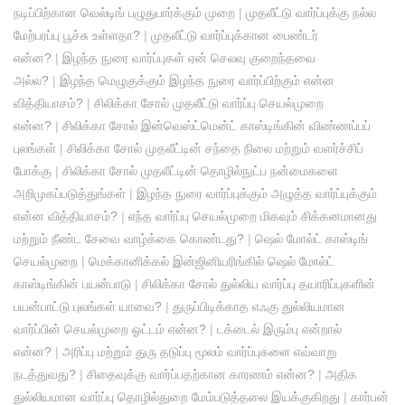
நடிப்பிற்கான வெல்டிங் பழுதுபார்க்கும் முறை
|
முதலீட்டு வார்ப்புக்கு நல்ல
மேற்பரப்பு பூச்சு உள்ளதா?
|
முதலீட்டு வார்ப்புக்கான பைண்டர்
என்ன?
|
இழந்த நுரை வார்ப்புகள் ஏன் செலவு குறைந்தவை
அல்ல?
|
இழந்த மெழுகுக்கும் இழந்த நுரை வார்ப்பிற்கும் என்ன
வித்தியாசம்?
|
சிலிக்கா சோல் முதலீட்டு வார்ப்பு செயல்முறை
என்ன?
|
சிலிக்கா சோல் இன்வெஸ்ட்மென்ட் காஸ்டிங்கின் விண்ணப்பப்
புலங்கள்
|
சிலிக்கா சோல் முதலீட்டின் சந்தை நிலை மற்றும் வளர்ச்சிப்
போக்கு
|
சிலிக்கா சோல் முதலீட்டின் தொழில்நுட்ப நன்மைகளை
அறிமுகப்படுத்துங்கள்
|
இழந்த நுரை வார்ப்புக்கும் அழுத்த வார்ப்புக்கும்
என்ன வித்தியாசம்?
|
எந்த வார்ப்பு செயல்முறை மிகவும் சிக்கனமானது
மற்றும் நீண்ட சேவை வாழ்க்கை கொண்டது?
|
ஷெல் மோல்ட் காஸ்டிங்
செயல்முறை
|
மெக்கானிக்கல் இன்ஜினியரிங்கில் ஷெல் மோல்ட்
காஸ்டிங்கின் பயன்பாடு
|
சிலிக்கா சோல் துல்லிய வார்ப்பு தயாரிப்புகளின்
பயன்பாட்டு புலங்கள் யாவை?
|
துருப்பிடிக்காத எஃகு துல்லியமான
வார்ப்பின் செயல்முறை ஓட்டம் என்ன?
|
டக்டைல் ​​இரும்பு என்றால்
என்ன?
|
அரிப்பு மற்றும் துரு தடுப்பு மூலம் வார்ப்புகளை எவ்வாறு
நடத்துவது?
|
சிதைவுக்கு வார்ப்பதற்கான காரணம் என்ன?
|
அதிக
துல்லியமான வார்ப்பு தொழில்துறை மேம்படுத்தலை இயக்குகிறது
|
கார்பன்