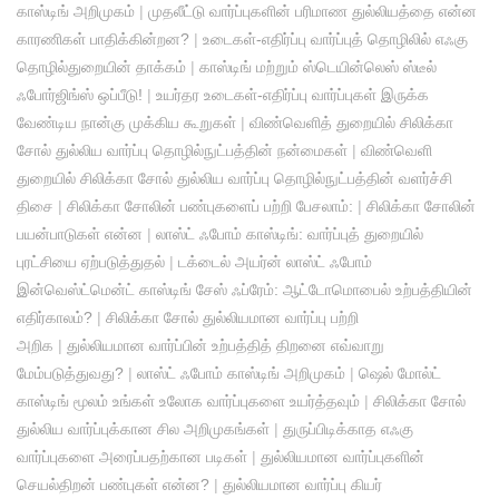
காஸ்டிங் அறிமுகம்
|
முதலீட்டு வார்ப்புகளின் பரிமாண துல்லியத்தை என்ன
காரணிகள் பாதிக்கின்றன?
|
உடைகள்-எதிர்ப்பு வார்ப்புத் தொழிலில் எஃகு
தொழில்துறையின் தாக்கம்
|
காஸ்டிங் மற்றும் ஸ்டெயின்லெஸ் ஸ்டீல்
ஃபோர்ஜிங்ஸ் ஒப்பீடு!
|
உயர்தர உடைகள்-எதிர்ப்பு வார்ப்புகள் இருக்க
வேண்டிய நான்கு முக்கிய கூறுகள்
|
விண்வெளித் துறையில் சிலிக்கா
சோல் துல்லிய வார்ப்பு தொழில்நுட்பத்தின் நன்மைகள்
|
விண்வெளி
துறையில் சிலிக்கா சோல் துல்லிய வார்ப்பு தொழில்நுட்பத்தின் வளர்ச்சி
திசை
|
சிலிக்கா சோலின் பண்புகளைப் பற்றி பேசலாம்:
|
சிலிக்கா சோலின்
பயன்பாடுகள் என்ன
|
லாஸ்ட் ஃபோம் காஸ்டிங்: வார்ப்புத் துறையில்
புரட்சியை ஏற்படுத்துதல்
|
டக்டைல் ​​அயர்ன் லாஸ்ட் ஃபோம்
இன்வெஸ்ட்மென்ட் காஸ்டிங் சேஸ் ஃப்ரேம்: ஆட்டோமொபைல் உற்பத்தியின்
எதிர்காலம்?
|
சிலிக்கா சோல் துல்லியமான வார்ப்பு பற்றி
அறிக
|
துல்லியமான வார்ப்பின் உற்பத்தித் திறனை எவ்வாறு
மேம்படுத்துவது?
|
லாஸ்ட் ஃபோம் காஸ்டிங் அறிமுகம்
|
ஷெல் மோல்ட்
காஸ்டிங் மூலம் உங்கள் உலோக வார்ப்புகளை உயர்த்தவும்
|
சிலிக்கா சோல்
துல்லிய வார்ப்புக்கான சில அறிமுகங்கள்
|
துருப்பிடிக்காத எஃகு
வார்ப்புகளை அரைப்பதற்கான படிகள்
|
துல்லியமான வார்ப்புகளின்
செயல்திறன் பண்புகள் என்ன?
|
துல்லியமான வார்ப்பு கியர்