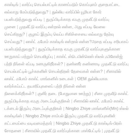
காஸ்டிங்
|
வார்ப்பு செயல்பாட்டில் காணப்படும் கொப்புளம் குறைபாட்டை
எவ்வாறு மேம்படுத்துவது?
|
துல்லிய வார்ப்பில் யூரியா கோர்
பயன்படுத்துவது எப்படி
|
துருப்பிடிக்காத எஃகு முதலீட்டு வார்ப்பு
முனை
|
முதலீட்டு வார்ப்பு என்றால் என்ன, அது எப்படி வேலை
செய்கிறது?
|
குழாய் இரும்பு வெப்ப சிகிச்சையை எவ்வாறு தேர்வு
செய்வது?
|
லாஸ்ட் ஃபோம் காஸ்டிங் என்றால் என்ன?அதை எப்படி சரியாகப்
பயன்படுத்துவது?
|
துருப்பிடிக்காத எஃகு முதலீட்டு வார்ப்புகளுக்கான
ஊறுகாய் மற்றும் செயலிழப்பு
|
காஸ்ட் ஸ்டெயின்லெஸ் ஸ்டீல் ஃபிளேன்ஜ்
பற்றி நீங்கள் எப்படி உணருகிறீர்கள்?
|
தண்ணீர் கண்ணாடி முதலீட்டு வார்ப்பு
செயல்பாட்டில் பூச்சுகளின் செயல்திறன் தேவைகள் என்ன?
|
சீனாவில்
லாஸ்ட் ஃபோம் காஸ்ட் மாங்கனீஸ் உடைகள்
|
OEM துல்லியமாக
வார்க்கப்பட்ட தயாரிப்புகளைப் பற்றி நீங்கள் என்ன
நினைக்கிறீர்கள்?
|
குளிர் தடை (போதுமான ஊற்று)
|
சீனா முதலீடு காஸ்ட்
துருப்பிடிக்காத எஃகு அடைப்புக்குறிகள்
|
சீனாவில் லாஸ்ட் ஃபோம் காஸ்ட்
டக்டைல் ​​இரும்பு அடைப்புக்குறிகள்
|
Ningbo Zhiye மாங்கனீஸ்(Mn) ஸ்டீல்
காஸ்டிங்ஸ்
|
Ningbo Zhiye சாம்பல் இரும்பு முதலீட்டு வார்ப்புகளின்
கட்டமைப்பை வடிவமைத்தார்
|
Ningbo Zhiye முதலீட்டு காஸ்டிங்-பிரஸ்
சோதனை
|
சீனாவில் முதலீட்டு வார்ப்புக்கான பாஸ்பேட்டிங்
|
முதலீட்டு