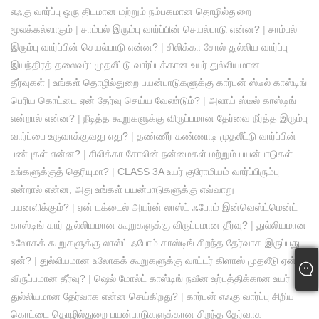
எஃகு வார்ப்பு ஒரு திடமான மற்றும் நம்பகமான தொழில்துறை
மூலக்கல்லாகும்
|
சாம்பல் இரும்பு வார்ப்பின் செயல்பாடு என்ன?
|
சாம்பல்
இரும்பு வார்ப்பின் செயல்பாடு என்ன?
|
சிலிக்கா சோல் துல்லிய வார்ப்பு
இயந்திரத் தலைவர்: முதலீட்டு வார்ப்புக்கான உயர் துல்லியமான
தீர்வுகள்
|
உங்கள் தொழில்துறை பயன்பாடுகளுக்கு கார்பன் ஸ்டீல் காஸ்டிங்
பெரிய கொட்டை ஏன் தேர்வு செய்ய வேண்டும்?
|
அலாய் ஸ்டீல் காஸ்டிங்
என்றால் என்ன?
|
நீடித்த கூறுகளுக்கு விருப்பமான தேர்வை நீர்த்த இரும்பு
வார்ப்பை உருவாக்குவது எது?
|
தண்ணீர் கண்ணாடி முதலீட்டு வார்ப்பின்
பண்புகள் என்ன?
|
சிலிக்கா சோலின் நன்மைகள் மற்றும் பயன்பாடுகள்
உங்களுக்குத் தெரியுமா?
|
CLASS 3A உயர் குரோமியம் வார்ப்பிரும்பு
என்றால் என்ன, அது உங்கள் பயன்பாடுகளுக்கு எவ்வாறு
பயனளிக்கும்?
|
ஏன் டக்டைல் ​​அயர்ன் லாஸ்ட் ஃபோம் இன்வெஸ்ட்மென்ட்
காஸ்டிங் கார் துல்லியமான கூறுகளுக்கு விருப்பமான தீர்வு?
|
துல்லியமான
உலோகக் கூறுகளுக்கு லாஸ்ட் ஃபோம் காஸ்டிங் சிறந்த தேர்வாக இருப்பது
ஏன்?
|
துல்லியமான உலோகக் கூறுகளுக்கு வாட்டர் கிளாஸ் முதலீடு ஏன்
விருப்பமான தீர்வு?
|
ஷெல் மோல்ட் காஸ்டிங் நவீன உற்பத்திக்கான உயர்
துல்லியமான தேர்வாக என்ன செய்கிறது?
|
கார்பன் எஃகு வார்ப்பு சிறிய
கொட்டை தொழில்துறை பயன்பாடுகளுக்கான சிறந்த தேர்வாக