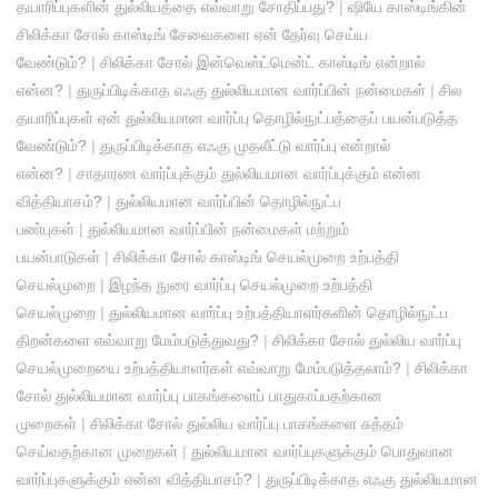
தயாரிப்புகளின் துல்லியத்தை எவ்வாறு சோதிப்பது?
|
ஷியே காஸ்டிங்கின்
சிலிக்கா சோல் காஸ்டிங் சேவைகளை ஏன் தேர்வு செய்ய
வேண்டும்?
|
சிலிக்கா சோல் இன்வெஸ்ட்மென்ட் காஸ்டிங் என்றால்
என்ன?
|
துருப்பிடிக்காத எஃகு துல்லியமான வார்ப்பின் நன்மைகள்
|
சில
தயாரிப்புகள் ஏன் துல்லியமான வார்ப்பு தொழில்நுட்பத்தைப் பயன்படுத்த
வேண்டும்?
|
துருப்பிடிக்காத எஃகு முதலீட்டு வார்ப்பு என்றால்
என்ன?
|
சாதாரண வார்ப்புக்கும் துல்லியமான வார்ப்புக்கும் என்ன
வித்தியாசம்?
|
துல்லியமான வார்ப்பின் தொழில்நுட்ப
பண்புகள்
|
துல்லியமான வார்ப்பின் நன்மைகள் மற்றும்
பயன்பாடுகள்
|
சிலிக்கா சோல் காஸ்டிங் செயல்முறை உற்பத்தி
செயல்முறை
|
இழந்த நுரை வார்ப்பு செயல்முறை உற்பத்தி
செயல்முறை
|
துல்லியமான வார்ப்பு உற்பத்தியாளர்களின் தொழில்நுட்ப
திறன்களை எவ்வாறு மேம்படுத்துவது?
|
சிலிக்கா சோல் துல்லிய வார்ப்பு
செயல்முறையை உற்பத்தியாளர்கள் எவ்வாறு மேம்படுத்தலாம்?
|
சிலிக்கா
சோல் துல்லியமான வார்ப்பு பாகங்களைப் பாதுகாப்பதற்கான
முறைகள்
|
சிலிக்கா சோல் துல்லிய வார்ப்பு பாகங்களை சுத்தம்
செய்வதற்கான முறைகள்
|
துல்லியமான வார்ப்புகளுக்கும் பொதுவான
வார்ப்புகளுக்கும் என்ன வித்தியாசம்?
|
துருப்பிடிக்காத எஃகு துல்லியமான