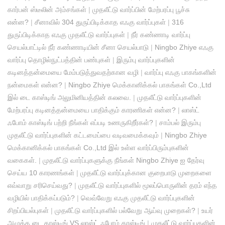
கார்பன் ஸ்டீலின் அம்சங்கள்
|
முதலீட்டு வார்ப்பின் மேற்பரப்பு பூச்சு
என்ன?
|
சீனாவில் 304 துருப்பிடிக்காத எஃகு வார்ப்புகள்
|
316
துருப்பிடிக்காத எஃகு முதலீட்டு வார்ப்புகள்
|
நீர் கண்ணாடி வார்ப்பு
செயல்பாட்டில் நீர் கண்ணாடியின் சீனா செயல்பாடு
|
Ningbo Zhiye எஃகு
வார்ப்பு தொழில்நுட்பத்தின் பண்புகள்
|
இரும்பு வார்ப்புகளின்
கடினத்தன்மையை மேம்படுத்துவதற்கான வழி
|
வார்ப்பு எஃகு பாகங்களின்
நன்மைகள் என்ன?
|
Ningbo Zhiye மெக்கானிக்கல் பாகங்கள் Co.,Ltd
இல் டை காஸ்டிங் அலுமினியத்தின் கலவை.
|
முதலீட்டு வார்ப்புகளின்
மேற்பரப்பு கடினத்தன்மையை பாதிக்கும் காரணிகள் என்ன?
|
லாஸ்ட்
ஃபோம் காஸ்டிங் பற்றி நீங்கள் எப்படி உணருகிறீர்கள்?
|
சாம்பல் இரும்பு
முதலீட்டு வார்ப்புகளின் கட்டமைப்பை வடிவமைக்கவும்
|
Ningbo Zhiye
மெக்கானிக்கல் பாகங்கள் Co.,Ltd இல் உள்ள வார்ப்பிரும்புகளின்
வகைகள்.
|
முதலீட்டு வார்ப்புகளுக்கு நீங்கள் Ningbo Zhiye ஐ தேர்வு
செய்ய 10 காரணங்கள்
|
முதலீட்டு வார்ப்புக்கான குறைபாடு முறைகளை
எவ்வாறு சரிசெய்வது?
|
முதலீட்டு வார்ப்புகளில் மூலப்பொருளின் தரம் எந்த
வழியில் பாதிக்கப்படும்?
|
வெவ்வேறு எஃகு முதலீட்டு வார்ப்புகளின்
சிறப்பியல்புகள்
|
முதலீட்டு வார்ப்புகளில் பல்வேறு ஆய்வு முறைகள்?
|
உயர்
அழுத்த டை காஸ்டிங் VS லாஸ்ட் ஃபோம் காஸ்டிங்
|
முதலீட்டு வார்ப்புகளின்