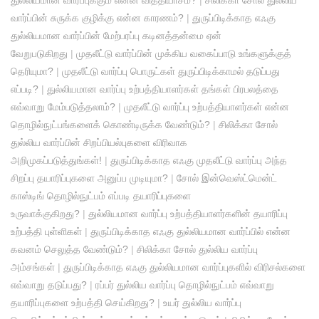
துல்லியமான வார்ப்புக்கும் என்ன வித்தியாசம்?
|
சிலிக்கா சோல் துல்லிய
வார்ப்பின் சுருக்க குழிக்கு என்ன காரணம்?
|
துருப்பிடிக்காத எஃகு
துல்லியமான வார்ப்பின் மேற்பரப்பு கடினத்தன்மை ஏன்
வேறுபடுகிறது
|
முதலீட்டு வார்ப்பின் முக்கிய வகைப்பாடு உங்களுக்குத்
தெரியுமா?
|
முதலீட்டு வார்ப்பு பொருட்கள் துருப்பிடிக்காமல் தடுப்பது
எப்படி?
|
துல்லியமான வார்ப்பு உற்பத்தியாளர்கள் தங்கள் பிரபலத்தை
எவ்வாறு மேம்படுத்தலாம்?
|
முதலீட்டு வார்ப்பு உற்பத்தியாளர்கள் என்ன
தொழில்நுட்பங்களைக் கொண்டிருக்க வேண்டும்?
|
சிலிக்கா சோல்
துல்லிய வார்ப்பின் சிறப்பியல்புகளை விரிவாக
அறிமுகப்படுத்துங்கள்!
|
துருப்பிடிக்காத எஃகு முதலீட்டு வார்ப்பு அந்த
சிறப்பு தயாரிப்புகளை அனுப்ப முடியுமா?
|
சோல் இன்வெஸ்ட்மென்ட்
காஸ்டிங் தொழில்நுட்பம் எப்படி தயாரிப்புகளை
உருவாக்குகிறது?
|
துல்லியமான வார்ப்பு உற்பத்தியாளர்களின் தயாரிப்பு
உற்பத்தி புள்ளிகள்
|
துருப்பிடிக்காத எஃகு துல்லியமான வார்ப்பில் என்ன
கவனம் செலுத்த வேண்டும்?
|
சிலிக்கா சோல் துல்லிய வார்ப்பு
அம்சங்கள்
|
துருப்பிடிக்காத எஃகு துல்லியமான வார்ப்புகளில் விரிசல்களை
எவ்வாறு தடுப்பது?
|
ரப்பர் துல்லிய வார்ப்பு தொழில்நுட்பம் எவ்வாறு
தயாரிப்புகளை உற்பத்தி செய்கிறது?
|
உயர் துல்லிய வார்ப்பு