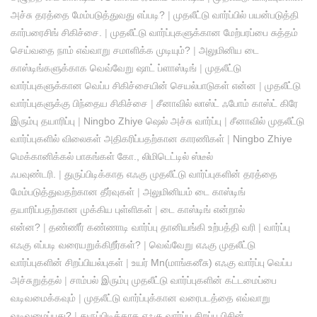
அச்சு தரத்தை மேம்படுத்துவது எப்படி?
|
முதலீட்டு வார்ப்பில் பயன்படுத்தி
கார்பரைசிங் சிகிச்சை.
|
முதலீட்டு வார்ப்புகளுக்கான மேற்பரப்பை சுத்தம்
செய்வதை நாம் எவ்வாறு சமாளிக்க முடியும்?
|
அலுமினிய டை
காஸ்டிங்களுக்காக வெவ்வேறு ஷாட் ப்ளாஸ்டிங்
|
முதலீட்டு
வார்ப்புகளுக்கான வெப்ப சிகிச்சையின் செயல்பாடுகள் என்ன
|
முதலீட்டு
வார்ப்புகளுக்கு பிந்தைய சிகிச்சை
|
சீனாவில் லாஸ்ட் ஃபோம் காஸ்ட் கிரே
இரும்பு தயாரிப்பு
|
Ningbo Zhiye ஷெல் அச்சு வார்ப்பு
|
சீனாவில் முதலீட்டு
வார்ப்புகளில் விலைகள் அதிகரிப்பதற்கான காரணிகள்
|
Ningbo Zhiye
மெக்கானிக்கல் பாகங்கள் கோ., லிமிடெட்டில் ஸ்டீல்
ஃபவுண்டரி.
|
துருப்பிடிக்காத எஃகு முதலீட்டு வார்ப்புகளின் தரத்தை
மேம்படுத்துவதற்கான தீர்வுகள்
|
அலுமினியம் டை காஸ்டிங்
தயாரிப்பதற்கான முக்கிய புள்ளிகள்
|
டை காஸ்டிங் என்றால்
என்ன?
|
தண்ணீர் கண்ணாடி வார்ப்பு தானியங்கி உற்பத்தி வரி
|
வார்ப்பு
எஃகு எப்படி வரையறுக்கிறீர்கள்?
|
வெவ்வேறு எஃகு முதலீட்டு
வார்ப்புகளின் சிறப்பியல்புகள்
|
உயர் Mn(மாங்கனீசு) எஃகு வார்ப்பு வெப்ப
அச்சுறுத்தல்
|
சாம்பல் இரும்பு முதலீட்டு வார்ப்புகளின் கட்டமைப்பை
வடிவமைக்கவும்
|
முதலீட்டு வார்ப்புக்கான வரைபடத்தை எவ்வாறு
வடிவமைப்பது?
|
துருப்பிடிக்காத எஃகு வார்ப்பு சிறப்பு பிசின்