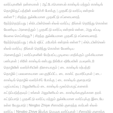
வார்ப்புகளின் நன்மைகள்
|
ஆட்டோமொபைல் காஸ்டிங் மற்றும் காஸ்டிங்
தொழில்நுட்பத்தின் வளர்ச்சி போக்கு
|
முதலீட்டு வார்ப்பு என்றால்
என்ன?
|
சிறந்த துல்லியமான முதலீட்டு சப்ளையரைத்
தேர்ந்தெடுப்பது
|
ஸ்டெயின்லெஸ் ஸ்டீல் வார்ப்பு: நீங்கள் தெரிந்து கொள்ள
வேண்டிய அனைத்தும்
|
முதலீட்டு வார்ப்பு என்றால் என்ன, அது எப்படி
வேலை செய்கிறது?
|
சிறந்த துல்லியமான முதலீட்டு சப்ளையரைத்
தேர்ந்தெடுப்பது
|
கியர் ஷிப்ட் ஃபோர்க் என்றால் என்ன?
|
ஸ்டெயின்லெஸ்
ஸ்டீல் வார்ப்பு: நீங்கள் தெரிந்து கொள்ள வேண்டிய
அனைத்தும்
|
வார்ப்புகளின் மேற்பரப்பு முடிவை பாதிக்கும் முக்கியமான
பண்புகள்
|
கிரீன் காஸ்டிங் என்பது நிங்போ ஷியேவின் ஃபவுண்டரி
தொழிலின் வளர்ச்சியின் திசையாகும்
|
டை காஸ்டிங் உற்பத்தி
தொழில்
|
பலவகையான பல-குறிப்பிட்ட டை காஸ்ட் தயாரிப்புகள்
|
டை-
காஸ்டிங் தொழில் வளர்ச்சிப் போக்கு
|
டை காஸ்டிங் குறைபாடு
பகுப்பாய்வு
|
அலுமினியம் டை காஸ்டிங் மூலப்பொருட்களைக்
கட்டுப்படுத்தவும்
|
உங்கள் அலுமினியம் டை காஸ்டிங்களுக்கான தரக்
கட்டுப்பாடு
|
முதலீட்டு வார்ப்பு மற்றும் துல்லியமான வார்ப்புக்கு இடையே
உள்ள வேறுபாடு
|
Ningbo Zhiye சீனாவில் குறைந்த கார்பன் ஸ்டீல்
வார்ப்பு
|
Ningbo Zhiye இழந்த மெழுகு வார்ப்புகள்
|
சீனாவில் குறைந்த