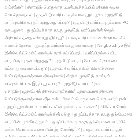
அம்சங்கள்
|
சீனாவில் பொதுவாக பயன்படுத்தப்படும் உலோக வடிவ
செயல்முறைகள்
|
முதலீட்டு வார்ப்புகளுக்கான தூள் பூச்சு
|
முதலீட்டு
வார்ப்புகளில் கடிதம் எழுதுவது எப்படி?
|
முதலீட்டு வார்ப்புகளுக்கான PO
நடைமுறை
|
துருப்பிடிக்காத எஃகு முதலீட்டு வார்ப்புகளின் ஷெல்
விரிவாக்கத்தை எவ்வாறு தீர்ப்பது?
|
எஃகு வார்ப்புக்கான விஷயங்களில்
கவனம் தேவை
|
குறைந்த கார்பன் எஃகு வரையறை
|
Ningbo Zhiye இன்
இன்வெஸ்ட்மென்ட் காஸ்டிங் தரக் கட்டுப்பாடு
|
வார்ப்பிரும்பை விட
வார்ப்பிரும்பு ஏன் சிறந்தது?
|
முதலீட்டு வார்ப்பு கேட்டிங் அமைப்பை
எவ்வாறு வடிவமைப்பது?
|
முதலீட்டு வார்ப்புகளின் விளைச்சலை
மேம்படுத்துவதற்கான திறவுகோல்
|
சிறந்த முதலீட்டு காஸ்டிங்
ஃபவுண்டரியாக இருப்பது எப்படி?
|
முதலீடு வார்ப்பு அச்சு
தொழில்
|
முதலீட்டுத் திறமையாளர்களின் புதுமையான திறனை
மேம்படுத்துவதற்கான தீர்வுகள்
|
மிகவும் பொதுவான பொது வார்ப்புகள்
மற்றும் துல்லியமான வார்ப்புகளின் நன்மைகள் என்ன?
|
சிலிக்கா சோல்
இன்வெஸ்ட்மென்ட் காஸ்டிங்கின் பங்கு
|
துருப்பிடிக்காத எஃகு துல்லியமான
வார்ப்பின் முக்கியத்துவம்
|
துருப்பிடிக்காத எஃகு துல்லியமான வார்ப்பில்
என்ன கொள்கைகளை பின்பற்ற வேண்டும்?
|
சாதாரண வார்ப்புக்கும்