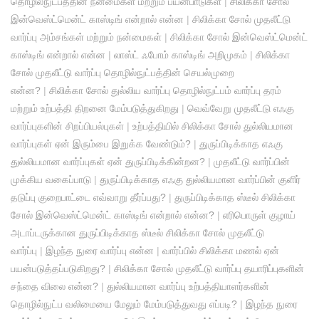
தொழில்நுட்பத்தின் நன்மைகள் மற்றும் பயன்பாடுகள்
|
சிலிக்கா சோல்
இன்வெஸ்ட்மென்ட் காஸ்டிங் என்றால் என்ன
|
சிலிக்கா சோல் முதலீட்டு
வார்ப்பு அம்சங்கள் மற்றும் நன்மைகள்
|
சிலிக்கா சோல் இன்வெஸ்ட்மென்ட்
காஸ்டிங் என்றால் என்ன
|
லாஸ்ட் ஃபோம் காஸ்டிங் அறிமுகம்
|
சிலிக்கா
சோல் முதலீட்டு வார்ப்பு தொழில்நுட்பத்தின் செயல்முறை
என்ன?
|
சிலிக்கா சோல் துல்லிய வார்ப்பு தொழில்நுட்பம் வார்ப்பு தரம்
மற்றும் உற்பத்தி திறனை மேம்படுத்துகிறது
|
வெவ்வேறு முதலீட்டு எஃகு
வார்ப்புகளின் சிறப்பியல்புகள்
|
உற்பத்தியில் சிலிக்கா சோல் துல்லியமான
வார்ப்புகள் ஏன் இரும்பை இறுக்க வேண்டும்?
|
துருப்பிடிக்காத எஃகு
துல்லியமான வார்ப்புகள் ஏன் துருப்பிடிக்கின்றன?
|
முதலீட்டு வார்ப்பின்
முக்கிய வகைப்பாடு
|
துருப்பிடிக்காத எஃகு துல்லியமான வார்ப்பின் குளிர்
தடுப்பு குறைபாட்டை எவ்வாறு தீர்ப்பது?
|
துருப்பிடிக்காத ஸ்டீல் சிலிக்கா
சோல் இன்வெஸ்ட்மென்ட் காஸ்டிங் என்றால் என்ன?
|
எரிபொருள் குழாய்
அடாப்டருக்கான துருப்பிடிக்காத ஸ்டீல் சிலிக்கா சோல் முதலீட்டு
வார்ப்பு
|
இழந்த நுரை வார்ப்பு என்ன
|
வார்ப்பில் சிலிக்கா மணல் ஏன்
பயன்படுத்தப்படுகிறது?
|
சிலிக்கா சோல் முதலீட்டு வார்ப்பு தயாரிப்புகளின்
சந்தை விலை என்ன?
|
துல்லியமான வார்ப்பு உற்பத்தியாளர்களின்
தொழில்நுட்ப வலிமையை மேலும் மேம்படுத்துவது எப்படி?
|
இழந்த நுரை