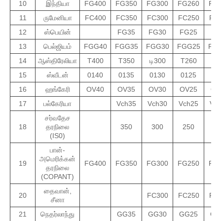
10
இந்தியா
FG400
FG350
FG300
FG260
FG
11
ருமேனியா
FC400
FC350
FC300
FC250
FC
12
ஸ்பெயின்
FG35
FG30
FG25
FG
13
பெல்ஜியம்
FGG40
FGG35
FGG30
FGG25
FG
14
ஆஸ்திரேலியா
T400
T350
டி300
T260
டி
15
ஸ்வீடன்
0140
0135
0130
0125
01
16
ஹங்கேரி
OV40
OV35
OV30
OV25
OV
17
பல்கேரியா
Vch35
Vch30
Vch25
Vc
சர்வதேச
18
தரநிலை
350
300
250
2
(IS0)
பான்-
அமெரிக்கன்
19
FG400
FG350
FG300
FG250
FG
தரநிலை
(COPANT)
தைவான்,
20
FC300
FC250
FC
சீனா
21
நெதர்லாந்து
GG35
GG30
GG25
GG