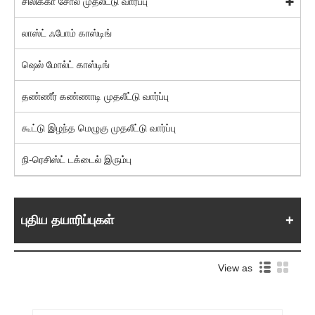
சிலிக்கா சோல் முதலீட்டு வார்ப்பு
லாஸ்ட் ஃபோம் காஸ்டிங்
ஷெல் மோல்ட் காஸ்டிங்
தண்ணீர் கண்ணாடி முதலீட்டு வார்ப்பு
கூட்டு இழந்த மெழுகு முதலீட்டு வார்ப்பு
நி-ரெசிஸ்ட் டக்டைல் ​​இரும்பு
புதிய தயாரிப்புகள்
View as