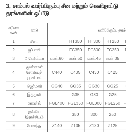
3, சாம்பல் வார்ப்பிரும்பு சீன மற்றும் வெளிநாட்டு
தரங்களின் ஒப்பீடு
வரிசை
நாடு
வார்ப்பிரும்பு தரம்
எண்
1
சீனா
HT350
HT300
HT250
HT
2
ஜப்பான்
FC350
FC300
FC250
FC
3
அமெரிக்கா
எண்.60
எண்.50
எண்.45
எண்.35
N0
முன்னாள்
4
சோவியத்
C440
C435
C430
C425
C4
யூனியன்
5
ஜெர்மனி
GG40
GG35
GG30
GG25
GG
6
இத்தாலி
G35
G30
G25
G
7
பிரான்ஸ்
FGL400
FGL350
FGL300
FGL250
FGL
ஐக்கிய
8
350
300
250
2
இராச்சியம்
9
போலந்து
Z140
Z135
Z130
Z125
Z1