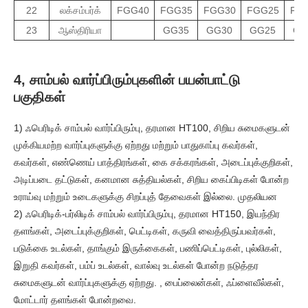
22
லக்சம்பர்க்
FGG40
FGG35
FGG30
FGG25
FG
23
ஆஸ்திரியா
GG35
GG30
GG25
GG
4, சாம்பல் வார்ப்பிரும்புகளின் பயன்பாட்டு
பகுதிகள்
1) ஃபெரிடிக் சாம்பல் வார்ப்பிரும்பு, தரமான HT100, சிறிய சுமைகளுடன்
முக்கியமற்ற வார்ப்புகளுக்கு ஏற்றது மற்றும் பாதுகாப்பு கவர்கள்,
கவர்கள், எண்ணெய் பாத்திரங்கள், கை சக்கரங்கள், அடைப்புக்குறிகள்,
அடிப்படை தட்டுகள், கனமான சுத்தியல்கள், சிறிய கைப்பிடிகள் போன்ற
உராய்வு மற்றும் உடைகளுக்கு சிறப்புத் தேவைகள் இல்லை. முதலியன
2) ஃபெரிடிக்-பர்லிடிக் சாம்பல் வார்ப்பிரும்பு, தரமான HT150, இயந்திர
தளங்கள், அடைப்புக்குறிகள், பெட்டிகள், கருவி வைத்திருப்பவர்கள்,
படுக்கை உடல்கள், தாங்கும் இருக்கைகள், பணிப்பெட்டிகள், புல்லிகள்,
இறுதி கவர்கள், பம்ப் உடல்கள், வால்வு உடல்கள் போன்ற நடுத்தர
சுமைகளுடன் வார்ப்புகளுக்கு ஏற்றது. , பைப்லைன்கள், ஃப்ளைவீல்கள்,
மோட்டார் தளங்கள் போன்றவை.