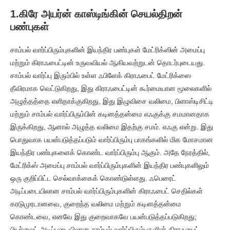
1.கிரே அயர்ன் காஸ்டிங்கின் செயல்திறன்
பண்புகள்
சாம்பல் வார்ப்பிரும்புகளின் இயந்திர பண்புகள் மேட்ரிக்ஸின் அமைப்பு
மற்றும் கிராஃபைட்டின் உருவவியல் ஆகியவற்றுடன் தொடர்புடையது.
சாம்பல் வார்ப்பு இரும்பில் உள்ள ஃபிளேக் கிராஃபைட் மேட்ரிக்ஸை
தீவிரமாக வெட்டுகிறது, இது கிராஃபைட்டின் கூர்மையான மூலைகளில்
அழுத்தத்தை எளிதாக்குகிறது, இது இழுவிசை வலிமை, பிளாஸ்டிசிட்டி
மற்றும் சாம்பல் வார்ப்பிரும்பின் கடினத்தன்மை எஃகுக்கு சமமானதாக
இருக்கிறது, ஆனால் அழுத்த வலிமை இதற்கு சமம். எஃகு என்று. இது
பொதுவாக பயன்படுத்தப்படும் வார்ப்பிரும்பு பாகங்களில் மிக மோசமான
இயந்திர பண்புகளைக் கொண்ட வார்ப்பிரும்பு ஆகும். அதே நேரத்தில்,
மேட்ரிக்ஸ் அமைப்பு சாம்பல் வார்ப்பிரும்புகளின் இயந்திர பண்புகளிலும்
ஒரு குறிப்பிட்ட செல்வாக்கைக் கொண்டுள்ளது. ஃபெரைட்
அடிப்படையிலான சாம்பல் வார்ப்பிரும்புகளின் கிராஃபைட் செதில்கள்
கரடுமுரடானவை, குறைந்த வலிமை மற்றும் கடினத்தன்மை
கொண்டவை, எனவே இது குறைவாகவே பயன்படுத்தப்படுகிறது;
பியர்லைட் அடிப்படையிலான சாம்பல் வார்ப்பிரும்புகளின் கிராஃபைட்