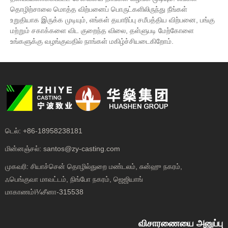
தொழிற்சாலை மொத்த விற்பனைப் பொருட்களிலிருந்து நீங்கள்
உறுதியாக இருக்க முடியும், எங்கள் தயாரிப்பு சமீபத்திய விற்பனை, பங்கு
மற்றும் சகாக்களை விட குறைந்த விலை, தள்ளுபடி மேற்கோளை
உங்களுக்கு வழங்குவதில் நாங்கள் மகிழ்ச்சியடைகிறோம்.
டெல்:
+86-18958238181
மின்னஞ்சல்:
santos@zy-casting.com
முகவரி:
சியாச்சென் தொழில்துறை மண்டலம், சுன்ஹு நகரம்,
ஃபெங்குவா மாவட்டம், நிங்போ நகரம், ஜெஜியாங்
மாகாணம்ï¼சீனா-315538
விசாரணையை அனுப்பு