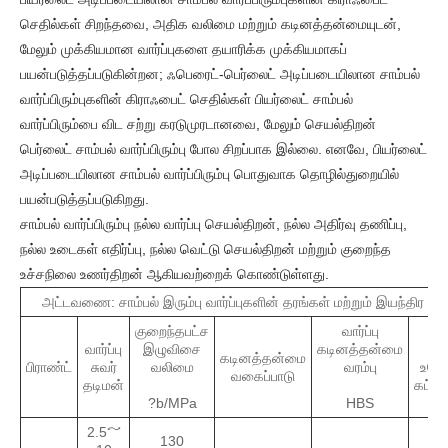
செதில்கள் சிறந்தவை, அதிக வலிமை மற்றும் கடினத்தன்மையுடன்,
மேலும் முக்கியமான வார்ப்புகளை தயாரிக்க முக்கியமாகப்
பயன்படுத்தப்படுகின்றன; ஃபெரைட்-பெர்லைட் அடிப்படையிலான சாம்பல்
வார்ப்பிரும்புகளின் கிராஃபைட் செதில்கள் பியர்லைட் சாம்பல்
வார்ப்பிரும்பை விட சற்று கரடுமுரடானவை, மேலும் செயல்திறன்
பெர்லைட் சாம்பல் வார்ப்பிரும்பு போல சிறப்பாக இல்லை. எனவே, பியர்லைட்
அடிப்படையிலான சாம்பல் வார்ப்பிரும்பு பொதுவாக தொழில்துறையில்
பயன்படுத்தப்படுகிறது.
சாம்பல் வார்ப்பிரும்பு நல்ல வார்ப்பு செயல்திறன், நல்ல அதிர்வு தணிப்பு,
நல்ல உடைகள் எதிர்ப்பு, நல்ல வெட்டு செயல்திறன் மற்றும் குறைந்த
உச்சநிலை உணர்திறன் ஆகியவற்றைக் கொண்டுள்ளது.
அட்டவணை: சாம்பல் இரும்பு வார்ப்புகளின் தரங்கள் மற்றும் இயந்திர பண
குறைந்தபட்ச
வார்ப்பு
வார்ப்பு
இழுவிசை
கடினத்தன்மை
மு
கடினத்தன்மை
பிராண்ட்
சுவர்
வலிமை
வரம்பு
உலோ
வகைப்பாடு
தடிமன்
கட்டம
?b/MPa
HBS
2.5～
130