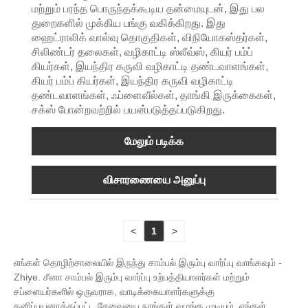
மற்றும் பரந்த பொருந்தக்கூடிய தன்மையுடன், இது பல
துறைகளில் முக்கிய பங்கு வகிக்கிறது. இது
ஹைட்ராலிக் வால்வு தொகுதிகள், விநியோகஸ்தர்கள்,
சிலிண்டர் தலைகள், வழிகாட்டி ஸ்லீவ்ஸ், கியர் பம்ப்
கியர்கள், இயந்திர கருவி வழிகாட்டி தண்டவாளங்கள்,
கியர் பம்ப் கியர்கள், இயந்திர கருவி வழிகாட்டி
தண்டவாளங்கள், ஃப்ளைவீல்கள், தாங்கி இருக்கைகள்,
சக்ஸ் போன்றவற்றில் பயன்படுத்தப்படுகிறது.
மேலும் படிக்க
விசாரணையை அனுப்பு
<
1
>
எங்கள் தொழிற்சாலையில் இருந்து சாம்பல் இரும்பு வார்ப்பு வாங்கவும் -
Zhiye. சீனா சாம்பல் இரும்பு வார்ப்பு உற்பத்தியாளர்கள் மற்றும்
சப்ளையர்களில் ஒருவராக, வாடிக்கையாளர்களுக்கு
தனிப்பயனாக்கப்பட்ட சேவையை நாங்கள் வழங்க முடியும். எங்கள்