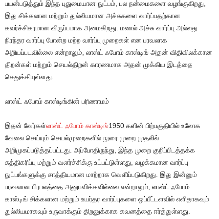
பயன்படுத்தும் இந்த புதுமையான நுட்பம், பல நன்மைகளை வழங்குகிறது,
இது சிக்கலான மற்றும் துல்லியமான அச்சுகளை வார்ப்பதற்கான
கவர்ச்சிகரமான விருப்பமாக அமைகிறது. மணல் அச்சு வார்ப்பு அல்லது
நிரந்தர வார்ப்பு போன்ற மற்ற வார்ப்பு முறைகள் என பரவலாக
அறியப்படவில்லை என்றாலும், லாஸ்ட் ஃபோம் காஸ்டிங் அதன் விதிவிலக்கான
திறன்கள் மற்றும் செயல்திறன் காரணமாக அதன் முக்கிய இடத்தை
செதுக்கியுள்ளது.
லாஸ்ட் ஃபோம் காஸ்டிங்கின் பரிணாமம்
இதன் வேர்கள்
லாஸ்ட் ஃபோம் காஸ்டிங்
1950 களின் பிற்பகுதியில் உலோக
வேலை செய்யும் செயல்முறைகளில் நுரை முறை முதலில்
அறிமுகப்படுத்தப்பட்டது. அப்போதிருந்து, இந்த முறை குறிப்பிடத்தக்க
சுத்திகரிப்பு மற்றும் வளர்ச்சிக்கு உட்பட்டுள்ளது, வழக்கமான வார்ப்பு
நுட்பங்களுக்கு சாத்தியமான மாற்றாக வெளிப்படுகிறது. இது இன்னும்
பரவலான பிரபலத்தை அனுபவிக்கவில்லை என்றாலும், லாஸ்ட் ஃபோம்
காஸ்டிங் சிக்கலான மற்றும் உயர்தர வார்ப்புகளை ஒப்பீட்டளவில் எளிதாகவும்
துல்லியமாகவும் உருவாக்கும் திறனுக்காக கவனத்தை ஈர்த்துள்ளது.