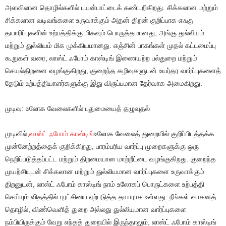
அளவிலான தொழில்களில் பயன்பாட்டைக் கண்டறிகிறது. சிக்கலான மற்றும்
சிக்கலான வடிவங்களை உருவாக்கும் அதன் திறன் குறிப்பாக எஃகு
தயாரிப்புகளின் உற்பத்திக்கு மிகவும் பொருத்தமானது, அங்கு துல்லியம்
மற்றும் துல்லியம் மிக முக்கியமானது. எஞ்சின் பாகங்கள் முதல் கட்டமைப்பு
கூறுகள் வரை, லாஸ்ட் ஃபோம் காஸ்டிங் இணையற்ற பல்துறை மற்றும்
செயல்திறனை வழங்குகிறது, குறைந்த கழிவுகளுடன் உயர்தர வார்ப்புகளைத்
தேடும் உற்பத்தியாளர்களுக்கு இது விருப்பமான தேர்வாக அமைகிறது.
முடிவு: உலோக வேலைகளில் புதுமையைத் தழுவுதல்
முடிவில்,
லாஸ்ட் ஃபோம் காஸ்டிங்
உலோக வேலைத் துறையில் குறிப்பிடத்தக்க
முன்னேற்றத்தைக் குறிக்கிறது, பாரம்பரிய வார்ப்பு முறைகளுக்கு ஒரு
நெறிப்படுத்தப்பட்ட மற்றும் திறமையான மாற்றீட்டை வழங்குகிறது. குறைந்த
முயற்சியுடன் சிக்கலான மற்றும் துல்லியமான வார்ப்புகளை உருவாக்கும்
திறனுடன், லாஸ்ட் ஃபோம் காஸ்டிங் நாம் உலோகப் பொருட்களை உற்பத்தி
செய்யும் விதத்தில் புரட்சியை ஏற்படுத்த தயாராக உள்ளது. நீங்கள் வாகனத்
தொழில், விண்வெளித் துறை அல்லது துல்லியமான வார்ப்புகளை
நம்பியிருக்கும் வேறு எந்தத் துறையில் இருந்தாலும், லாஸ்ட் ஃபோம் காஸ்டிங்