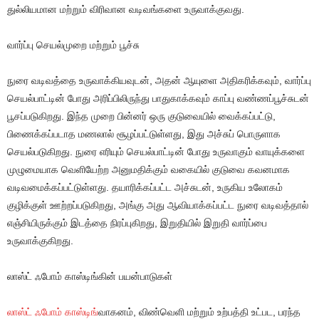
துல்லியமான மற்றும் விரிவான வடிவங்களை உருவாக்குவது.
வார்ப்பு செயல்முறை மற்றும் பூச்சு
நுரை வடிவத்தை உருவாக்கியவுடன், அதன் ஆயுளை அதிகரிக்கவும், வார்ப்பு
செயல்பாட்டின் போது அரிப்பிலிருந்து பாதுகாக்கவும் காப்பு வண்ணப்பூச்சுடன்
பூசப்படுகிறது. இந்த முறை பின்னர் ஒரு குடுவையில் வைக்கப்பட்டு,
பிணைக்கப்படாத மணலால் சூழப்பட்டுள்ளது, இது அச்சுப் பொருளாக
செயல்படுகிறது. நுரை எரியும் செயல்பாட்டின் போது உருவாகும் வாயுக்களை
முழுமையாக வெளியேற்ற அனுமதிக்கும் வகையில் குடுவை கவனமாக
வடிவமைக்கப்பட்டுள்ளது. தயாரிக்கப்பட்ட அச்சுடன், உருகிய உலோகம்
குழிக்குள் ஊற்றப்படுகிறது, அங்கு அது ஆவியாக்கப்பட்ட நுரை வடிவத்தால்
எஞ்சியிருக்கும் இடத்தை நிரப்புகிறது, இறுதியில் இறுதி வார்ப்பை
உருவாக்குகிறது.
லாஸ்ட் ஃபோம் காஸ்டிங்கின் பயன்பாடுகள்
லாஸ்ட் ஃபோம் காஸ்டிங்
வாகனம், விண்வெளி மற்றும் உற்பத்தி உட்பட, பரந்த