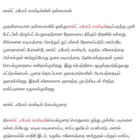
லாஸ்ட் ஃபோம் காஸ்டிங்கின் நன்மைகள்
முதன்மையான நன்மைகளில் ஒன்று
லாஸ்ட் ஃபோம் காஸ்டிங்
நடிப்பதற்கு முன்
பேட்டர்ன் திரும்பப் பெறுவதற்கான தேவையை நீக்கும் திறனில் உள்ளது.
சிக்கலான வடிவத்தை அகற்றும் நுட்பங்கள் தேவைப்படும் பாரம்பரிய
முறைகளைப் போலன்றி, லாஸ்ட் ஃபோம் காஸ்டிங், உருகிய உலோகத்தை
அச்சுக்குள் ஊற்றும்போது நுரை வடிவத்தை ஆவியாக்குவதன் மூலம்
செயல்முறையை எளிதாக்குகிறது. இது உற்பத்தியை ஒழுங்குபடுத்துவது
மட்டுமல்லாமல், முறை தொடர்பான குறைபாடுகளின் அபாயத்தையும்
குறைக்கிறது, இதன் விளைவாக குறைந்த முயற்சியுடன் சிறந்த
வார்ப்புகளை உருவாக்குகிறது.
லாஸ்ட் ஃபோம் காஸ்டிங் செயல்முறை
தி
லாஸ்ட் ஃபோம் காஸ்டிங்
செயல்முறை பொதுவாக ஐந்து முக்கிய படிகளை
உள்ளடக்கியது: வடிவ வடிவமைப்பு, காப்பு ஓவியம் பயன்பாடு, மணல்
குடுவையில் மாதிரி இடம், உருகிய உலோகத்தை ஊற்றுதல் மற்றும் வார்ப்பு