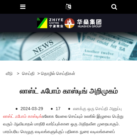
வீடு
>
செய்தி
>
தொழில் செய்திகள்
லாஸ்ட் ஃபோம் காஸ்டிங் அறிமுகம்
●
2024-03-29
●
17
●
எனக்கு ஒரு செய்தி அனுப்பு
லாஸ்ட் ஃபோம் காஸ்டிங்
உலோக வேலை செய்யும் உலகில் இழுவை பெற்று
வரும் ஆவியாதல் மாதிரி வார்ப்புக்கான ஒரு அதிநவீன முறையாகும்.
பாரம்பரிய மெழுகு வடிவங்களுக்குப் பதிலாக நுரை வடிவங்களைப்