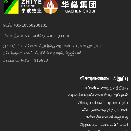
டெல்:
+86-18958238181
மின்னஞ்சல்:
santos@zy-casting.com
முகவரி:
சியாச்சென் தொழில்துறை மண்டலம், சுன்ஹு நகரம்,
ஃபெங்குவா மாவட்டம், நிங்போ நகரம், ஜெஜியாங்
மாகாணம்ï¼சீனா-315538
விசாரணையை அனுப்பு
எங்கள் வலைத்தளத்திற்கு
வரவேற்கிறோம்! எங்கள் தயாரிப்புகள்
அல்லது விலைப்பட்டியல் பற்றிய
விசாரணைகளுக்கு, உங்கள்
மின்னஞ்சலை எங்களுக்கு
அனுப்பவும், நாங்கள் 24 மணி