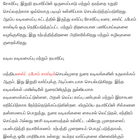
சேகரிப்பு. இறுதி தயாரிப்பின் ஒருமைப்பாடு மற்றும் தரத்தை உறுதி
செய்வதற்காக ஒவ்வொரு படியும் உன்னிப்பாக செயல்படுத்தப்படுகிறது.
ஆரம்ப வடிவமைப்பு கட்டத்தில் இருந்து வார்ப்பு சேகரிப்பு வரை, லாஸ்ட் ஃபோம்
காஸ்டிங் ஒரு நெறிப்படுத்தப்பட்ட மற்றும் திறமையான பணிப்பாய்வுகளை
வழங்குகிறது, இது உற்பத்தித்திறனை அதிகரிக்கிறது மற்றும் கழிவுகளை
குறைக்கிறது.
வடிவ வடிவமைப்பு மற்றும் தயாரிப்பு
மத்திய
லாஸ்ட் ஃபோம் காஸ்டிங்
செயல்முறை நுரை வடிவங்களின் உருவாக்கம்
ஆகும், இது இறுதி வார்ப்புக்கு அடிப்படையாக செயல்படுகிறது. இந்த
வடிவங்கள் பாலிஸ்டிரீன் நுரையிலிருந்து துல்லியமாக
வடிவமைக்கப்பட்டுள்ளன, அதன் வெப்ப காப்பு பண்புகள் மற்றும் இரசாயன
எதிர்ப்பிற்காக தேர்ந்தெடுக்கப்படுகின்றன. விரும்பிய தயாரிப்பின் சிக்கலான
தன்மையைப் பொறுத்து, நுரை வடிவங்களை கையால் வெட்டுதல், எந்திரம்
செய்தல் அல்லது ஊசி வடிவமைத்தல் உள்ளிட்ட பல்வேறு முறைகளைப்
பயன்படுத்தி தயாரிக்கலாம். உற்பத்தி முறையைப் பொருட்படுத்தாமல்,
இலக்கு ஒரே மாதிரியாக உள்ளது: உயர்தர வார்ப்புகளை விளைவிக்கும்