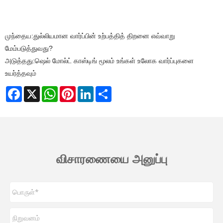
முந்தைய:
துல்லியமான வார்ப்பின் உற்பத்தித் திறனை எவ்வாறு
மேம்படுத்துவது?
அடுத்தது:
ஷெல் மோல்ட் காஸ்டிங் மூலம் உங்கள் உலோக வார்ப்புகளை
உயர்த்தவும்
Facebook
X
WhatsApp
Pinterest
LinkedIn
Share
விசாரணையை அனுப்பு